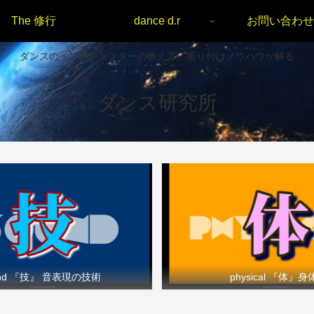
The 修行
dance d.r
お問い合わせ
ダンスのインストラクターの教え方、振り付けノウハウが解る
ダンス研究所
und 『技』 音表現の技術
physical 『体』身