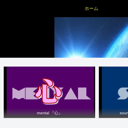
ホーム
mental 『心』
so