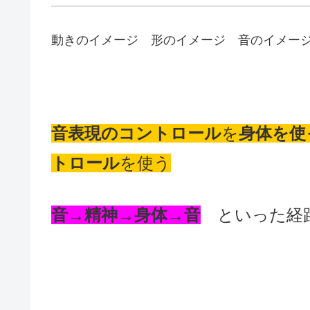
動きのイメージ 形のイメージ 音のイメー
音表現のコントロール
を
身体を使
トロール
を使う
音→精神→身体→音
といった経