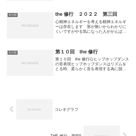
置が重要になるダンスは運動である運動
であるダンスには物理的なストレスをう
けそれを克服するこ...
the 修行 ２０２２ 第三回
未分類
心精神エネルギーを考える精神エネルギ
ーは存在します 形が無いからわかりに
くいですがやる気になった人ががんばれ
たり 落ち込んだ人がゆっくりになるよ
うに確実に存在し動きや行動にでますダ
ンスで考えてみても同じことが言えます
目標をもってがんばってる...
第１０回 the 修行
未分類
第１０回 the 修行心ヒップホップダンス
の音表現ヒップホップダンスはリズムを
とる時、柔らかく音を表現する為に脱力
し身体をしならせ音の長さをリアルに表
現する傾向がありますどうすればしなや
かに踊れるのかリズムどりの一つ一つを
分解して理解してい...
コレオグラフ
THE 修行 第8回