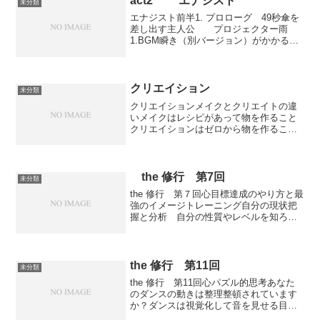
act2 エナジスト
未分類
エナジスト前半1. プロローグ 49秒傘を
差し出す主人公 プロジェクター雨
1.BGM瞬き（別バージョン）がかかる雨
が降る中倒れている女の子に傘を差し出
す～暗転暗転中も曲をきかす2. オープニ
ング ２分３０秒音と映像とダン
ス プロジ...
クリエイション
未分類
クリエイションメイクとクリエイトの違
いメイクはレシピがあって物を作ること
クリエイションはゼロから物を作ること
ダンスはクリエイションが大半ですダン
スの中にも振り付け以外に 組織のクリエ
ーション イベント サークル トレーニン
グメニュー チーム...
the 修行 第7回
未分類
the 修行 第７回心目標達成のやり方と最
強のイメージトレーニング自分の現状把
握と分析 自分の性質やレベルを知ろう
得意なものと不得意なもの好きなものと
好きでないもの理想はどうなりたいです
か？その為に足りないもの、欲しいもの
は？イメージをして...
the 修行 第11回
未分類
the 修行 第11回心パズル的思考あなた
のダンスの動きは整理整頓されています
か？ダンスは視覚化して音を見せる目に
見えるものだからこそ動きのラインや位