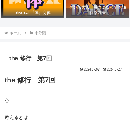
ダンス大人 幾つになっても踊
physical 『体』身体
れる方法
ホーム
未分類
the 修行 第7回
2024.07.07
2024.07.14
the 修行 第7回
心
教えるとは