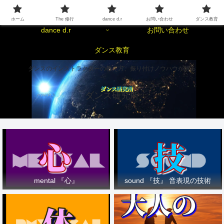
ホーム
The 修行
ホーム
The 修行
dance d.r
お問い合わせ
ダンス教育
dance d.r
お問い合わせ
ダンス教育
ダンスのインストラクターの教え方、振り付けノウハウが解る
ダンス研究所
mental 『心』
sound 『技』 音表現の技術