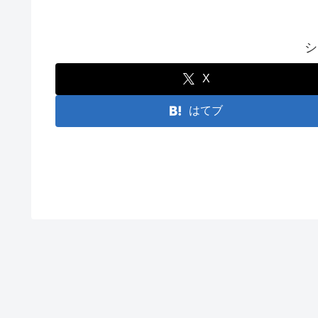
シ
X
はてブ