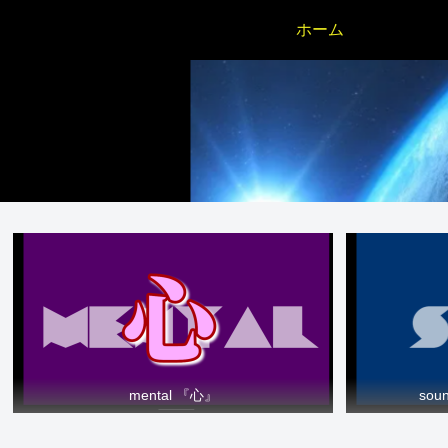
ホーム
mental 『心』
so