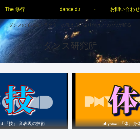
The 修行
dance d.r
お問い合わせ
ダンスのインストラクターの教え方、振り付けノウハウが解る
ダンス研究所
und 『技』 音表現の技術
physical 『体』身